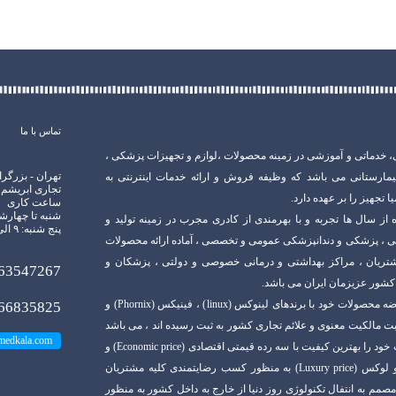
تماس با ما
، خدماتی و آموزشی در زمینه محصولات ،لوازم و تجهیزات پزشکی ،
تهران - بزرگرا
یمارستانی می باشد که وظیفه فروش و ارائه خدمات اینترنتی به
تجاری ابریشم - 
تجهیز را بر عهده دارد.
ساعت کاری
شنبه تا چهارشنبه: ۹ 
 از سال ها تجربه و با بهرمندی از کادری مجرب در زمینه تولید و
پنج شنبه: ۹ الی ۱۳
ی ، پزشکی و دندانپزشکی عمومی و تخصصی ، آماده ارائه محصولات
شتریان ، مراکز بهداشتی و درمانی خصوصی و دولتی ، پزشکان و
63547267
کشور عزیزمان ایران می باشد.
این مجموعه در حال تولید و عرضه محصولات خود با برندهای لینوکس (linux) ، فینیکس (Phornix) و
66835825
) که در اداره ثبت مالکیت معنوی و علائم تجاری کشور به ثبت رسیده اند ، می باشد
medkala.com
و در نظر دارد که کلیه محصولات خود را بهترین کیفیت با سه رده قیمتی اقتصادی (Economic price) و
میان رده ( Mid-Range Price) و لوکس (Luxury price) به منظور کسب رضایتمندی کلیه مشتریان
مصمم به انتفال تکنولوژی روز دنیا از خارج به داخل کشور به منظور