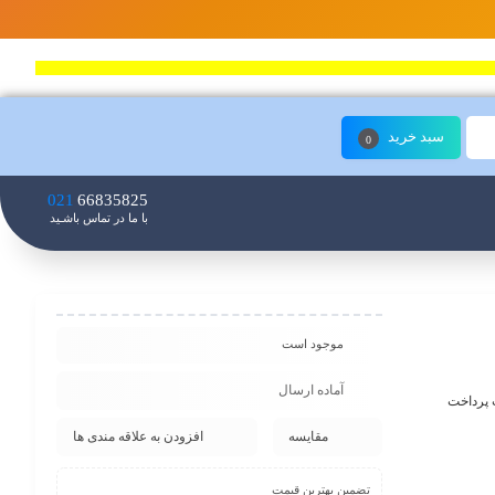
سبد خرید
0
021
66835825
با ما در تماس باشـید
موجود است
آماده ارسال
ت پرداخت کامپوزیت 80 عددی، کیت پرداخت
مقایسه
افزودن به علاقه مندی ها
تضمین بهترین قیمت