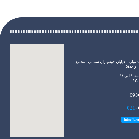
ه نواب - خیابان خوشیاران شمالی - مجتمع
واحد۵۱
الی ۱۸
093
021-
info@bio