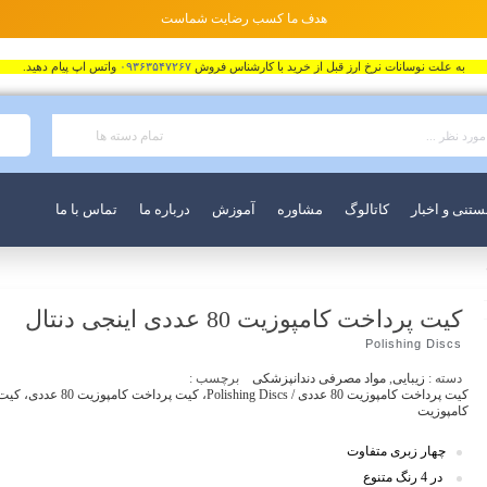
هدف ما کسب رضایت شماست
به علت نوسانات نرخ ارز قبل از خرید با کارشناس فروش
۰۹۳۶۳۵۴۷۲۶۷
واتس اپ پیام دهید.
تمام دسته ها
ستنی و اخبار
کاتالوگ
مشاوره
آموزش
درباره ما
تماس با ما
کیت پرداخت کامپوزیت 80 عددی اینجی دنتال
Polishing Discs
دسته :
زیبایی
,
مواد مصرفی دندانپزشکی
برچسب :
کیت پرداخت کامپوزیت 80 عددی / Polishing Discs، کی
کامپوزیت
چهار زبری متفاوت
در 4 رنگ متنوع