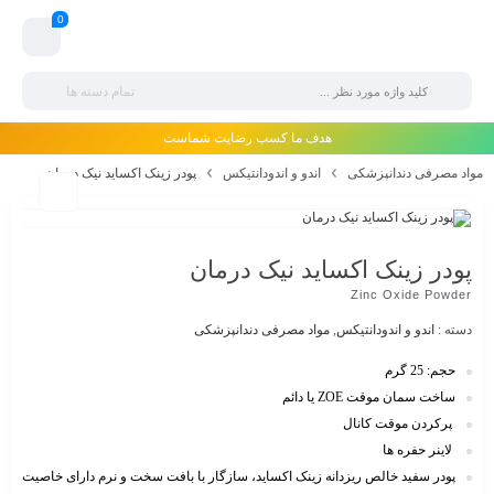
0
تمام دسته ها
هدف ما کسب رضایت شماست
مواد مصرفی دندانپزشکی
اندو و اندودانتیکس
پودر زینک اکساید نیک درمان
پودر زینک اکساید نیک درمان
Zinc Oxide Powder
دسته :
اندو و اندودانتیکس
,
مواد مصرفی دندانپزشکی
حجم: 25 گرم
ساخت سمان موقت ZOE یا دائم
پرکردن موقت کانال
لاینر حفره ها
پودر سفید خالص ریزدانه زینک اکساید، سازگار با بافت سخت و نرم دارای خاصیت