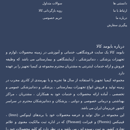
دانستنی ها
سوالات متداول
ارتباط با ما
رویه بازگردانی کالا
درباره ما
حریم خصوصی
پیگیری سفارش
درباره بایومد کالا
بایومد کالا یک سایت فروشگاهی، خدماتی و آموزشی در زمینه محصولات ،لوازم و
تجهیزات پزشکی ، دندانپزشکی ، آزمایشگاهی و بیمارستانی می باشد که وظیفه
فروش و ارائه خدمات اینترنتی به مشتریان محترم مجموعه ی کیمیا تجهیز را بر عهده
دارد.
مجموعه کیمیا تجهیز با استفاده از سال ها تجربه و با بهرمندی از کادری مجرب در
زمینه تولید و فروش انواع تجهیزات بیمارستانی ، پزشکی و دندانپزشکی عمومی و
تخصصی ، آماده ارائه محصولات و خدمات خود به همکاران ، مشتریان ، مراکز
بهداشتی و درمانی خصوصی و دولتی ، پزشکان و دندانپزشکان محترم در سراسر
کشور عزیزمان ایران می باشد.
این مجموعه در حال تولید و عرضه محصولات خود با برندهای لینوکس (linux) ،
فینیکس (Phornix) و فیزانت (Pheasant) که در اداره ثبت مالکیت معنوی و علائم
تجاری کشور به ثبت رسیده اند ، می باشد و در نظر دارد که کلیه محصولات خود را