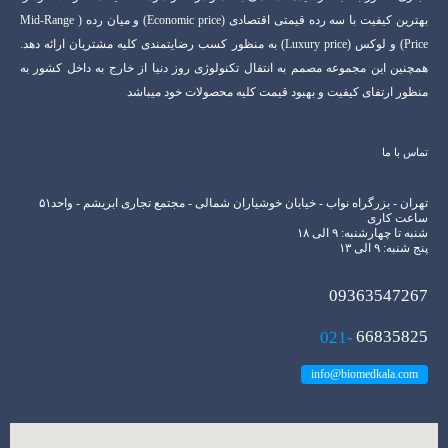
بهترین کیفیت با سه رده قیمتی اقتصادی (Economic price) و میان رده ( Mid-Range
Price) و لوکس (Luxury price) به منظور کسب رضایتمندی کلیه مشتریان ارائه دهد.
همچنین این مجموعه مصمم به انتفال تکنولوژی روز دنیا از خارج به داخل کشور به
منظور ارتفای کیفیت و بهبود قیمت کلیه محصولات خود میباشد
تماس با ما
تهران - بزرگراه نواب - خیابان خوشیاران شمالی - مجتمع تجاری ابریشم - واحد۵۱
ساعت کاری
شنبه تا چهارشنبه: ۹ الی ۱۸
پنج شنبه: ۹ الی ۱۳
09363547267
021-
66835825
info@biomedkala.com