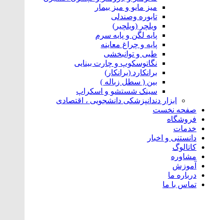
میز مایو و میز بیمار
تابوره و‌صندلی
ویلچر (ویلچیر)
پایه لگن و پایه سرم
پایه و چراغ معاینه
طبی و توانبخشی
نگاتوسکوپ و چارت بینایی
برانکارد (برانکار)
بین ( سطل زباله )
سینک شستشو و اسکراپ
ابزار دندانپزشکی دانشجویی ، اقتصادی
صفحه نخست
فروشگاه
خدمات
دانستنی و اخبار
کاتالوگ
مشاوره
آموزش
درباره ما
تماس با ما