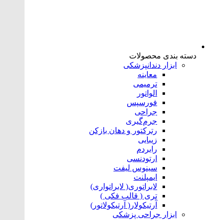
دسته بندی محصولات
ابزار دندانپزشکی
معاینه
ترمیمی
الواتور
فورسپس
جراحی
جرم‌گیری
رترکتور و دهان بازکن
زیبایی
رابردم
ارتودنسی
سینوس لیفت
ایمپلنت
لابراتوری( لابراتواری)
تری ( قالب فکی )
آرتیکولار( آرتیکولاتور)
ابزار جراحی پزشکی