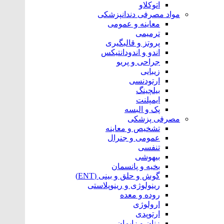
اتوکلاو
مواد مصرفی دندانپزشکی
معاینه و عمومی
ترمیمی
پروتز و قالبگیری
اندو و اندودانتیکس
جراحی و پریو
زیبایی
ارتودنسی
بیلچینگ
ایمپلنت
پک و البسه
مصرفی پزشکی
تشخیص و معاینه
عمومی و جنرال
تنفسی
بیهوشی
بخیه و پانسمان
گوش و حلق و بینی (ENT)
رینولوژی و رینوپلاستی
روده و معده
ارولوژی
ارتوپدی
زنان و زایمان