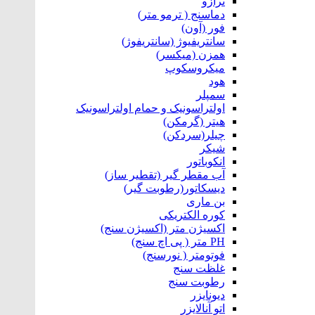
ترازو
دماسنج ( ترمو متر)
فور (آون)
سانتریفیوژ (سانتریفوژ)
همزن (میکسر)
میکروسکوپ
هود
سمپلر
اولتراسونیک و حمام اولتراسونیک
هیتر (گرمکن)
چیلر(سردکن)
شیکر
انکوباتور
آب مقطر گیر (تقطیر ساز)
دیسکاتور(رطوبت گیر)
بن ماری
کوره الکتریکی
اکسیژن متر (اکسیژن سنج)
PH متر ( پی اچ سنج)
فوتومتر ( نورسنج)
غلظت سنج
رطوبت سنج
دیونایزر
اتو آنالایزر