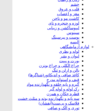
چشم
قلب و عروق
مغز و اعصاب
کاشت مو و ناخن
لوزه و حنجره و نای
لیپوساکشن و زیبایی
سینوس
پوست و پیرسینگ
البسه
لوازم آزمایشگاهی
لوله و بطری
لیوان و بشر
بورت و پیپت
چراغ الکلی و چراغ بونزن
بالن و ارلن و تنگ
کاغذ صافی و اندیکاتور(شناگرها)
قیف و استوانه مدرج
گیره و پایه حلقه و نگهدارنده مواد
رک لوله و لوله گیر
قطره چکان و همزن
سه پایه و نگهدارنده بوته و مثلث خشت
فلاسک و پی‌ست(آبفشان)
توری و الک و صافی