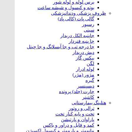
برس لوله و لوله شور
بوته و کپسول و شیشه ساعت
ظروف پزشکی ودندانپزشکی
گالی پات (کالی پاد)
رسیور
سینی
جاپنبه الکل دربدار
جا پنبه فنردار
جا درجه تب و جا آبسلانگ و جا چیتل
دیش دربدار
بیکس گاز
لگن
لوله ادرار
مژور (مژر)
گیره
دیسپنسر
چارت (جلد) پرونده
کانتینر
هتلینگ‌ بیمارستانی
ترالی و روتور
تخت و پایه کنار تخت
پاراوان و پارتیشن
کمد و فایل و دراور و باکس
مانومتر و بارومتر و کپسول اکسیژن