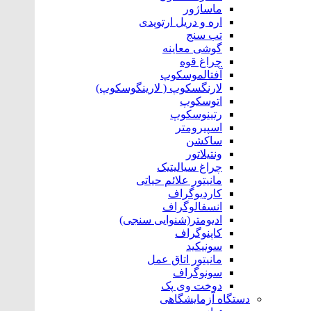
ماساژور
اره و‌ دریل ارتوپدی
تب سنج
گوشی معاینه
چراغ قوه
آفتالموسکوپ
لارنگسکوپ ( لارینگوسکوپ)
اتوسکوپ
رتینوسکوپ
اسپیرومتر
ساکشن
ونتیلاتور
چراغ سیالیتیک
مانیتور علائم حیاتی
کاردیوگراف
انسفالوگراف
ادیومتر(شنوایی سنجی)
کاپنوگراف
سونیکید
مانیتور اتاق عمل
سونوگراف
دوخت وی پک
دستگاه آزمایشگاهی