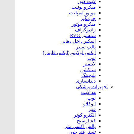
لایت کیور
میکرو یونیت
موتور ایمپلنت
جرمگیر
میکرو موتور
رادیوگراف
سنسور RVG
اسکنر داخل دهانی
پالپ تستر
اپکس لوکیتور(اپکس فایندر)
لوپ
لایتمتر
ساکشن
بلیچینگ
دندانسازی
تجهیزات پزشکی
هد لایت
لوپ
اتوکلاو
فور
الکترو کوتر
فشارسنج
پالس اکسی متر
تستر قند خون