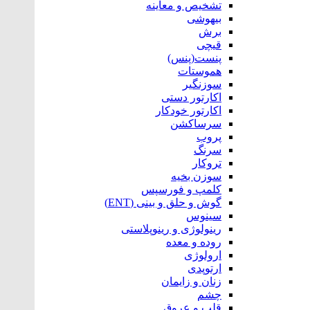
تشخیص و معاینه
بیهوشی
برش
قیچی
پنست(پنس)
هموستات
سوزنگیر
اکارتور دستی
اکارتور خودکار
سرساکشن
پروب
سرنگ
تروکار
سوزن بخیه
کلمپ و فورسپس
گوش و حلق و بینی (ENT)
سینوس
رینولوژی و رینوپلاستی
روده و معده
ارولوژی
ارتوپدی
زنان و زایمان
چشم
قلب و عروق