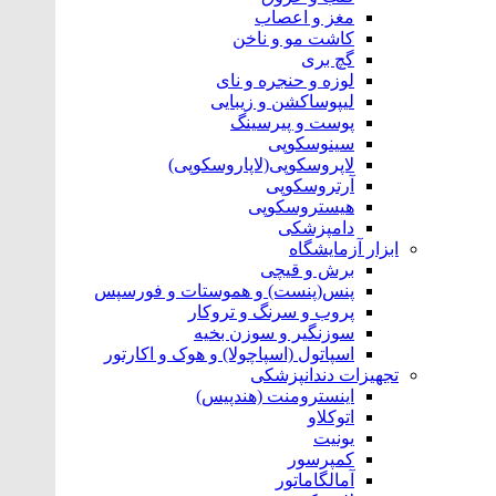
مغز و اعصاب
کاشت مو و ناخن
گچ بری
لوزه و حنجره و نای
لیپوساکشن و زیبایی
پوست و پیرسینگ
سینوسکوپی
لاپروسکوپی(لاپاروسکوپی)
آرتروسکوپی
هیستروسکوپی
دامپزشکی
ابزار آزمایشگاه
برش و قیچی
پنس(پنست) و هموستات و فورسپس
پروب و سرنگ و تروکار
سوزنگیر و سوزن بخیه
اسپاتول (اسپاچولا) و هوک و اکارتور
تجهیزات دندانپزشکی
اینسترومنت (هندپیس)
اتوکلاو
یونیت
کمپرسور
آمالگاماتور