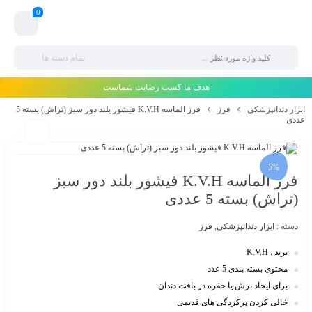
0
تمام دسته ها
هدف ما کسب رضایت شماست
ابزار دندانپزشکی
فرز
فرز الماسه K.V.H فیشور بلند دور سبز (تراش) بسته 5
عددی
5%
فرز الماسه K.V.H فیشور بلند دور سبز
(تراش) بسته 5 عددی
دسته :
ابزار دندانپزشکی
,
فرز
برند : K.V.H
محتوی بسته بندی 5 عدد
برای ایجاد برش یا حفره در بافت‌ دندان
خالی کردن پرکردگی های قدیمی