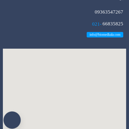
09363547267
021-
66835825
info@biomedkala.com