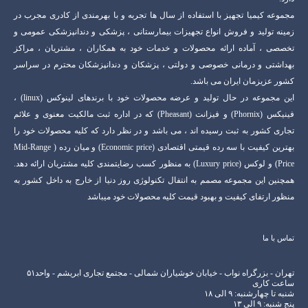
مجموعه کیمیا تجهیز با استفاده از سال ها تجربه و با بهرمندی از کادری مجرب در
زمینه تولید و فروش انواع تجهیزات بیمارستانی ، پزشکی و دندانپزشکی عمومی و
تخصصی ، آماده ارائه محصولات و خدمات خود به همکاران ، مشتریان ، مراکز
بهداشتی و درمانی خصوصی و دولتی ، پزشکان و دندانپزشکان محترم در سراسر
کشور عزیزمان ایران می باشد.
این مجموعه در حال تولید و عرضه محصولات خود با برندهای لینوکس (linux) ،
فینیکس (Phornix) و فیزانت (Pheasant) که در اداره ثبت مالکیت معنوی و علائم
تجاری کشور به ثبت رسیده اند ، می باشد و در نظر دارد که کلیه محصولات خود را
بهترین کیفیت با سه رده قیمتی اقتصادی (Economic price) و میان رده ( Mid-Range
Price) و لوکس (Luxury price) به منظور کسب رضایتمندی کلیه مشتریان ارائه دهد.
همچنین این مجموعه مصمم به انتفال تکنولوژی روز دنیا از خارج به داخل کشور به
منظور ارتفای کیفیت و بهبود قیمت کلیه محصولات خود میباشد
تماس با ما
تهران - بزرگراه نواب - خیابان خوشیاران شمالی - مجتمع تجاری ابریشم - واحد۵۱
ساعت کاری
شنبه تا چهارشنبه: ۹ الی ۱۸
پنج شنبه: ۹ الی ۱۳