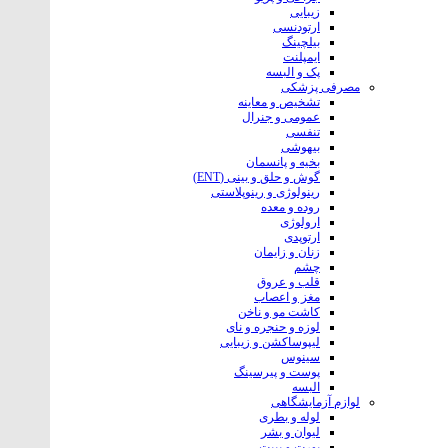
زیبایی
ارتودنسی
بیلچینگ
ایمپلنت
پک و البسه
مصرفی پزشکی
تشخیص و معاینه
عمومی و جنرال
تنفسی
بیهوشی
بخیه و پانسمان
گوش و حلق و بینی (ENT)
رینولوژی و رینوپلاستی
روده و معده
ارولوژی
ارتوپدی
زنان و زایمان
چشم
قلب و عروق
مغز و اعصاب
کاشت مو و ناخن
لوزه و حنجره و نای
لیپوساکشن و زیبایی
سینوس
پوست و پیرسینگ
البسه
لوازم آزمایشگاهی
لوله و بطری
لیوان و بشر
بورت و پیپت