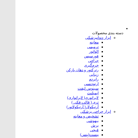
دسته بندی محصولات
ابزار دندانپزشکی
معاینه
ترمیمی
الواتور
فورسپس
جراحی
جرم‌گیری
رترکتور و دهان بازکن
زیبایی
رابردم
ارتودنسی
سینوس لیفت
ایمپلنت
لابراتوری( لابراتواری)
تری ( قالب فکی )
آرتیکولار( آرتیکولاتور)
ابزار جراحی پزشکی
تشخیص و معاینه
بیهوشی
برش
قیچی
پنست(پنس)