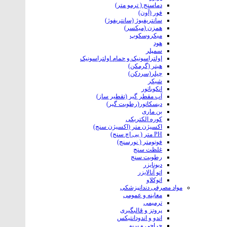
دماسنج ( ترمو متر)
فور (آون)
سانتریفیوژ (سانتریفوژ)
همزن (میکسر)
میکروسکوپ
هود
سمپلر
اولتراسونیک و حمام اولتراسونیک
هیتر (گرمکن)
چیلر(سردکن)
شیکر
انکوباتور
آب مقطر گیر (تقطیر ساز)
دیسکاتور(رطوبت گیر)
بن ماری
کوره الکتریکی
اکسیژن متر (اکسیژن سنج)
PH متر ( پی اچ سنج)
فوتومتر ( نورسنج)
غلظت سنج
رطوبت سنج
دیونایزر
اتو آنالایزر
اتوکلاو
مواد مصرفی دندانپزشکی
معاینه و عمومی
ترمیمی
پروتز و قالبگیری
اندو و اندودانتیکس
جراحی و پریو