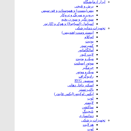
ابزار آزمایشگاه
برش و قیچی
پنس(پنست) و هموستات و فورسپس
پروب و سرنگ و تروکار
سوزنگیر و سوزن بخیه
اسپاتول (اسپاچولا) و هوک و اکارتور
تجهیزات دندانپزشکی
اینسترومنت (هندپیس)
اتوکلاو
یونیت
کمپرسور
آمالگاماتور
لایت کیور
میکرو یونیت
موتور ایمپلنت
جرمگیر
میکرو موتور
رادیوگراف
سنسور RVG
اسکنر داخل دهانی
پالپ تستر
اپکس لوکیتور(اپکس فایندر)
لوپ
لایتمتر
ساکشن
بلیچینگ
دندانسازی
تجهیزات پزشکی
هد لایت
لوپ