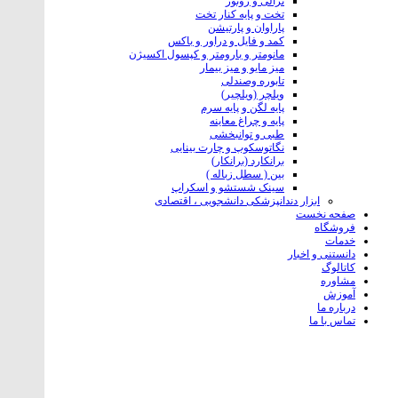
ترالی و روتور
تخت و پایه کنار تخت
پاراوان و پارتیشن
کمد و فایل و دراور و باکس
مانومتر و بارومتر و کپسول اکسیژن
میز مایو و میز بیمار
تابوره و‌صندلی
ویلچر (ویلچیر)
پایه لگن و پایه سرم
پایه و چراغ معاینه
طبی و توانبخشی
نگاتوسکوپ و چارت بینایی
برانکارد (برانکار)
بین ( سطل زباله )
سینک شستشو و اسکراپ
ابزار دندانپزشکی دانشجویی ، اقتصادی
صفحه نخست
فروشگاه
خدمات
دانستنی و اخبار
کاتالوگ
مشاوره
آموزش
درباره ما
تماس با ما