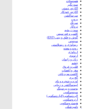
هموستات
سوزنگیر
اکارتور دستی
اکارتور خودکار
سرساکشن
پروب
سرنگ
تروکار
سوزن بخیه
کلمپ و فورسپس
گوش و حلق و بینی (ENT)
سینوس
رینولوژی و رینوپلاستی
روده و معده
ارولوژی
ارتوپدی
زنان و زایمان
چشم
قلب و عروق
مغز و اعصاب
کاشت مو و ناخن
گچ بری
لوزه و حنجره و نای
لیپوساکشن و زیبایی
پوست و پیرسینگ
سینوسکوپی
لاپروسکوپی(لاپاروسکوپی)
آرتروسکوپی
هیستروسکوپی
دامپزشکی