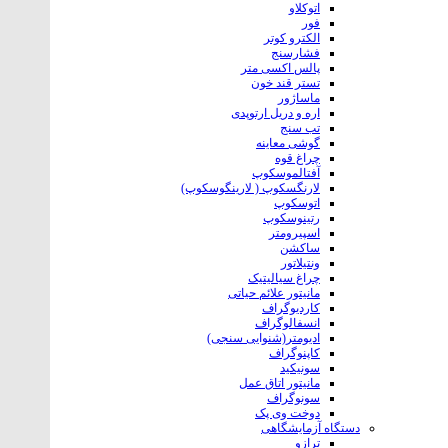
اتوکلاو
فور
الکترو کوتر
فشارسنج
پالس اکسی متر
تستر قند خون
ماساژور
اره و‌ دریل ارتوپدی
تب سنج
گوشی معاینه
چراغ قوه
آفتالموسکوپ
لارنگسکوپ ( لارینگوسکوپ)
اتوسکوپ
رتینوسکوپ
اسپیرومتر
ساکشن
ونتیلاتور
چراغ سیالیتیک
مانیتور علائم حیاتی
کاردیوگراف
انسفالوگراف
ادیومتر(شنوایی سنجی)
کاپنوگراف
سونیکید
مانیتور اتاق عمل
سونوگراف
دوخت وی پک
دستگاه آزمایشگاهی
ترازو