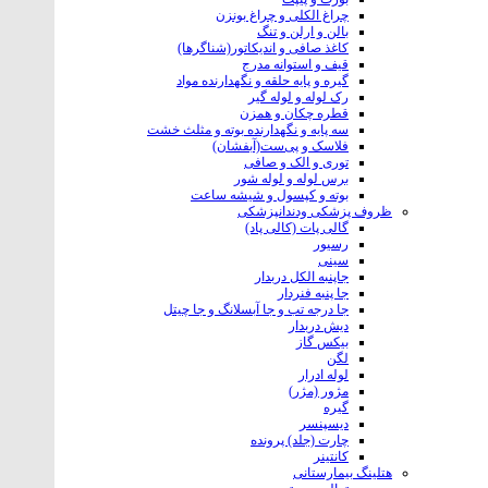
چراغ الکلی و چراغ بونزن
بالن و ارلن و تنگ
کاغذ صافی و اندیکاتور(شناگرها)
قیف و استوانه مدرج
گیره و پایه حلقه و نگهدارنده مواد
رک لوله و لوله گیر
قطره چکان و همزن
سه پایه و نگهدارنده بوته و مثلث خشت
فلاسک و پی‌ست(آبفشان)
توری و الک و صافی
برس لوله و لوله شور
بوته و کپسول و شیشه ساعت
ظروف پزشکی ودندانپزشکی
گالی پات (کالی پاد)
رسیور
سینی
جاپنبه الکل دربدار
جا پنبه فنردار
جا درجه تب و جا آبسلانگ و جا چیتل
دیش دربدار
بیکس گاز
لگن
لوله ادرار
مژور (مژر)
گیره
دیسپنسر
چارت (جلد) پرونده
کانتینر
هتلینگ‌ بیمارستانی