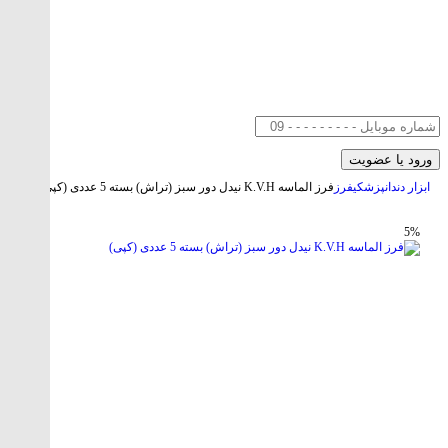
ابزار دندانپزشکی
فرز
فرز الماسه K.V.H نیدل دور سبز (تراش) بسته 5 عددی (کپی)
5%