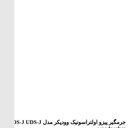
جرمگیر پیزو اولتراسونیک وودپکر مدل UDS-J
UDS-J