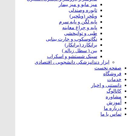
میز مایو و میز بیمار
تابوره و‌صندلی
ویلچر (ویلچیر)
پایه لگن و پایه سرم
پایه و چراغ معاینه
طبی و توانبخشی
نگاتوسکوپ و چارت بینایی
برانکارد (برانکار)
بین ( سطل زباله )
سینک شستشو و اسکراپ
ابزار دندانپزشکی دانشجویی ، اقتصادی
صفحه نخست
فروشگاه
خدمات
دانستنی و اخبار
کاتالوگ
مشاوره
آموزش
درباره ما
تماس با ما