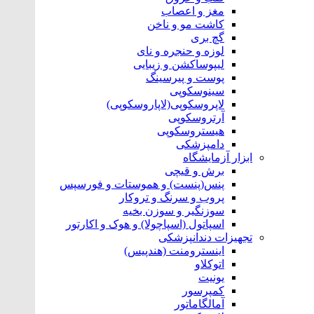
مغز و اعصاب
کاشت مو و ناخن
گچ بری
لوزه و حنجره و نای
لیپوساکشن و زیبایی
پوست و پیرسینگ
سینوسکوپی
لاپروسکوپی(لاپاروسکوپی)
آرتروسکوپی
هیستروسکوپی
دامپزشکی
ابزار آزمایشگاه
برش و قیچی
پنس(پنست) و هموستات و فورسپس
پروب و سرنگ و تروکار
سوزنگیر و سوزن بخیه
اسپاتول (اسپاچولا) و هوک و اکارتور
تجهیزات دندانپزشکی
اینسترومنت (هندپیس)
اتوکلاو
یونیت
کمپرسور
آمالگاماتور