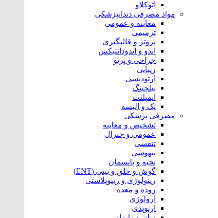
اتوکلاو
مواد مصرفی دندانپزشکی
معاینه و عمومی
ترمیمی
پروتز و قالبگیری
اندو و اندودانتیکس
جراحی و پریو
زیبایی
ارتودنسی
بیلچینگ
ایمپلنت
پک و البسه
مصرفی پزشکی
تشخیص و معاینه
عمومی و جنرال
تنفسی
بیهوشی
بخیه و پانسمان
گوش و حلق و بینی (ENT)
رینولوژی و رینوپلاستی
روده و معده
ارولوژی
ارتوپدی
زنان و زایمان