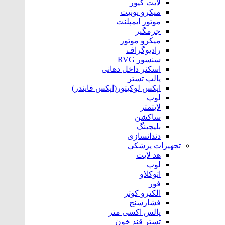
لایت کیور
میکرو یونیت
موتور ایمپلنت
جرمگیر
میکرو موتور
رادیوگراف
سنسور RVG
اسکنر داخل دهانی
پالپ تستر
اپکس لوکیتور(اپکس فایندر)
لوپ
لایتمتر
ساکشن
بلیچینگ
دندانسازی
تجهیزات پزشکی
هد لایت
لوپ
اتوکلاو
فور
الکترو کوتر
فشارسنج
پالس اکسی متر
تستر قند خون