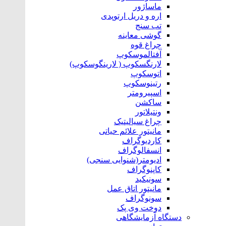
ماساژور
اره و‌ دریل ارتوپدی
تب سنج
گوشی معاینه
چراغ قوه
آفتالموسکوپ
لارنگسکوپ ( لارینگوسکوپ)
اتوسکوپ
رتینوسکوپ
اسپیرومتر
ساکشن
ونتیلاتور
چراغ سیالیتیک
مانیتور علائم حیاتی
کاردیوگراف
انسفالوگراف
ادیومتر(شنوایی سنجی)
کاپنوگراف
سونیکید
مانیتور اتاق عمل
سونوگراف
دوخت وی پک
دستگاه آزمایشگاهی