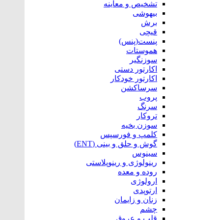
تشخیص و معاینه
بیهوشی
برش
قیچی
پنست(پنس)
هموستات
سوزنگیر
اکارتور دستی
اکارتور خودکار
سرساکشن
پروب
سرنگ
تروکار
سوزن بخیه
کلمپ و فورسپس
گوش و حلق و بینی (ENT)
سینوس
رینولوژی و رینوپلاستی
روده و معده
ارولوژی
ارتوپدی
زنان و زایمان
چشم
قلب و عروق