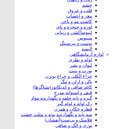
چشم
قلب و عروق
مغز و اعصاب
کاشت مو و ناخن
لوزه و حنجره و نای
لیپوساکشن و زیبایی
سینوس
پوست و پیرسینگ
البسه
لوازم آزمایشگاهی
لوله و بطری
لیوان و بشر
بورت و پیپت
چراغ الکلی و چراغ بونزن
بالن و ارلن و تنگ
کاغذ صافی و اندیکاتور(شناگرها)
قیف و استوانه مدرج
گیره و پایه حلقه و نگهدارنده مواد
رک لوله و لوله گیر
قطره چکان و همزن
سه پایه و نگهدارنده بوته و مثلث خشت
فلاسک و پی‌ست(آبفشان)
توری و الک و صافی