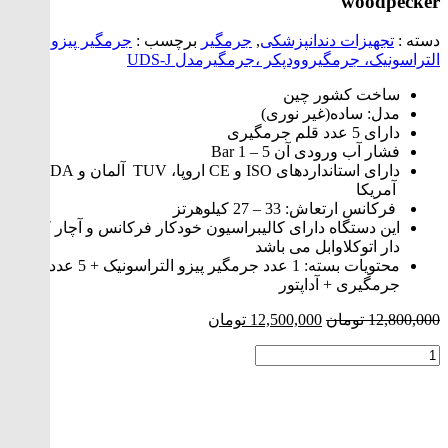
woodpecker
دسته :
تجهیزات دندانپزشکی
,
جرمگیر
برچسب :
جرمگیر پیزو
التراسونیک، جرمگیروودپکر ،جرمگیرمدل UDS-J
ساخت کشور چین
مدل: ساده(غیر نوری)
دارای 5 عدد قلم جرمگیری
فشار آب ورودی آن 5 – 1 Bar
دارای استانداردهای ISO و CE اروپا، TUV آلمان و FDA
آمریکا
فرکانس ارتعاش: 33 – 27 کیلوهرتز
این دستگاه دارای کالیبراسیون خودکار فرکانس و آچار کلاچ
دار اتوکلاوابل می باشد
محتویات بسته:
1 عدد جرمگیر پیزو التراسونیک + 5
عدد قلم
جرمگیری + آداپتور
قیمت
قیمت
12,800,000
تومان
12,500,000
تومان
اصلی:
فعلی:
جرمگیر
12,800,000 تومان
12,500,000 تومان.
پیزو
بود.
اولتراسونیک
وودپکر
مدل
UDS-