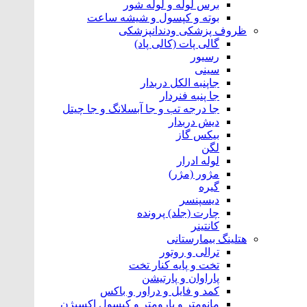
برس لوله و لوله شور
بوته و کپسول و شیشه ساعت
ظروف پزشکی ودندانپزشکی
گالی پات (کالی پاد)
رسیور
سینی
جاپنبه الکل دربدار
جا پنبه فنردار
جا درجه تب و جا آبسلانگ و جا چیتل
دیش دربدار
بیکس گاز
لگن
لوله ادرار
مژور (مژر)
گیره
دیسپنسر
چارت (جلد) پرونده
کانتینر
هتلینگ‌ بیمارستانی
ترالی و روتور
تخت و پایه کنار تخت
پاراوان و پارتیشن
کمد و فایل و دراور و باکس
مانومتر و بارومتر و کپسول اکسیژن