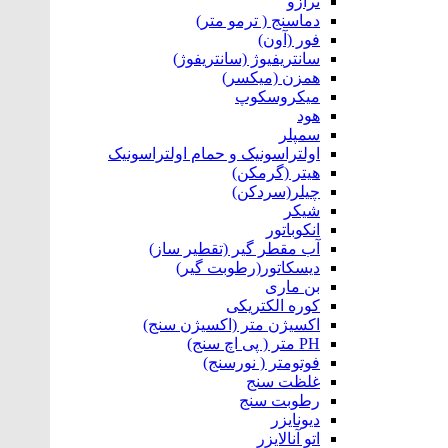
ترازو
دماسنج ( ترمو متر)
فور (آون)
سانتریفیوژ (سانتریفوژ)
همزن (میکسر)
میکروسکوپ
هود
سمپلر
اولتراسونیک و حمام اولتراسونیک
هیتر (گرمکن)
چیلر(سردکن)
شیکر
انکوباتور
آب مقطر گیر (تقطیر ساز)
دیسکاتور(رطوبت گیر)
بن ماری
کوره الکتریکی
اکسیژن متر (اکسیژن سنج)
PH متر ( پی اچ سنج)
فوتومتر ( نورسنج)
غلظت سنج
رطوبت سنج
دیونایزر
اتو آنالایزر