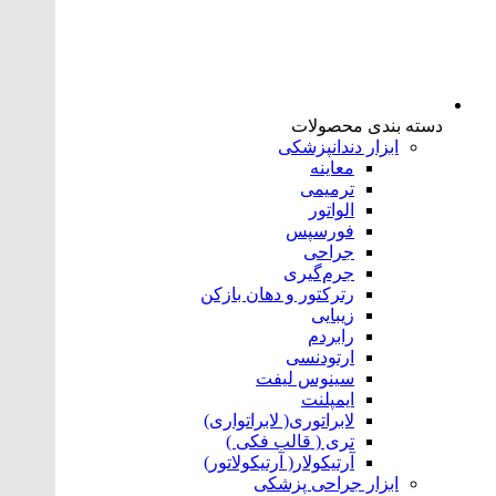
دسته بندی محصولات
ابزار دندانپزشکی
معاینه
ترمیمی
الواتور
فورسپس
جراحی
جرم‌گیری
رترکتور و دهان بازکن
زیبایی
رابردم
ارتودنسی
سینوس لیفت
ایمپلنت
لابراتوری( لابراتواری)
تری ( قالب فکی )
آرتیکولار( آرتیکولاتور)
ابزار جراحی پزشکی