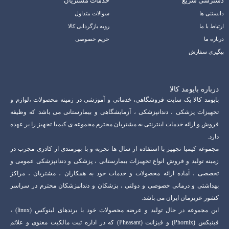
دسترسی سریع
خدمات مشتریان
دانستنی ها
سوالات متداول
ارتباط با ما
رویه بازگردانی کالا
درباره ما
حریم خصوصی
پیگیری سفارش
درباره بایومد کالا
بایومد کالا یک سایت فروشگاهی، خدماتی و آموزشی در زمینه محصولات ،لوازم و
تجهیزات پزشکی ، دندانپزشکی ، آزمایشگاهی و بیمارستانی می باشد که وظیفه
فروش و ارائه خدمات اینترنتی به مشتریان محترم مجموعه ی کیمیا تجهیز را بر عهده
دارد.
مجموعه کیمیا تجهیز با استفاده از سال ها تجربه و با بهرمندی از کادری مجرب در
زمینه تولید و فروش انواع تجهیزات بیمارستانی ، پزشکی و دندانپزشکی عمومی و
تخصصی ، آماده ارائه محصولات و خدمات خود به همکاران ، مشتریان ، مراکز
بهداشتی و درمانی خصوصی و دولتی ، پزشکان و دندانپزشکان محترم در سراسر
کشور عزیزمان ایران می باشد.
این مجموعه در حال تولید و عرضه محصولات خود با برندهای لینوکس (linux) ،
فینیکس (Phornix) و فیزانت (Pheasant) که در اداره ثبت مالکیت معنوی و علائم