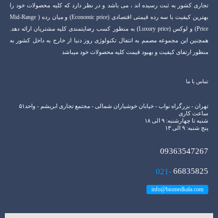
تجاری کشور به ثبت رسیده اند ، می باشد و در نظر دارد که کلیه محصولات خود را
بهترین کیفیت با سه رده قیمتی اقتصادی (Economic price) و میان رده ( Mid-Range
Price) و لوکس (Luxury price) به منظور کسب رضایتمندی کلیه مشتریان ارائه دهد.
همچنین این مجموعه مصمم به انتفال تکنولوژی روز دنیا از خارج به داخل کشور به
منظور ارتفای کیفیت و بهبود قیمت کلیه محصولات خود میباشد
تماس با ما
تهران - بزرگراه نواب - خیابان خوشیاران شمالی - مجتمع تجاری ابریشم - واحد۵۱
ساعت کاری
شنبه تا چهارشنبه: ۹ الی ۱۸
پنج شنبه: ۹ الی ۱۳
09363547267
021-
66835825
info@biomedkala.com