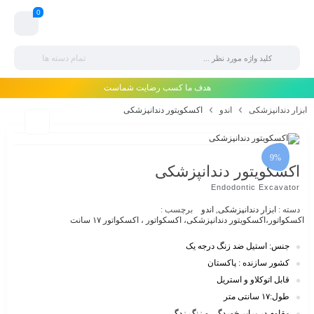
0
تمام دسته ها
هدف ما کسب رضایت شماست
ابزار دندانپزشکی
اندو
اکسکویتور دندانپزشکی
9%
اکسکویتور دندانپزشکی
Endodontic Excavator
دسته :
ابزار دندانپزشکی
,
اندو
برچسب :
اکسکواتور،اکسکویتور دندانپزشکی، اکسکواتور ، اکسکواتور ۱۷ سانت
جنس: استیل ضد زنگ درجه یک
کشور سازنده : پاکستان
قابل اتوکلاو و استریل
طول:۱۷ سانتی متر
مقاوم در برابر خوردگی و زنگ زدگی