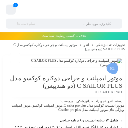
0
تمام دسته ها
هدف ما کسب رضایت شماست
تجهیزات دندانپزشکی
اندو
موتور ایمپلنت و جراحی دوکاره کوکسو مدل C
SAILOR PLUS (دو هندپیس)
0%
موتور ایمپلنت و جراحی دوکاره کوکسو مدل
C SAILOR PLUS (دو هندپیس)
C-SAILOR PRO+
دسته :
اندو
,
تجهیزات دندانپزشکی
برچسب :
موتور ایمپلنت کوکسو مدل C sailor pro plus،موتور ایمپلنت کوکسو ،موتور ایمپلنت ،
ویژگی های موتور ایمپلنت مدل C sailor pro plus
شامل ١٢ برنامه ایمپلنت و ٨ برنامه جراحی
( دارای دو کنترا آنگل نوری القایی ایمپلنت ( ٢٠:١ ) و جراحی (دورقرمز ١:۴٫٢