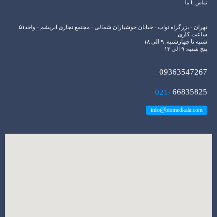
تماس با ما
تهران - بزرگراه نواب - خیابان خوشیاران شمالی - مجتمع تجاری ابریشم - واحد۵۱
ساعت کاری
شنبه تا چهارشنبه: ۹ الی ۱۸
پنج شنبه: ۹ الی ۱۳
09363547267
021-
66835825
info@biomedkala.com