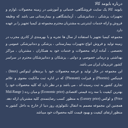
درباره بایومد کالا
بایومد کالا یک سایت فروشگاهی، خدماتی و آموزشی در زمینه محصولات ،لوازم و
تجهیزات پزشکی ، دندانپزشکی ، آزمایشگاهی و بیمارستانی می باشد که وظیفه
فروش و ارائه خدمات اینترنتی به مشتریان محترم مجموعه ی کیمیا تجهیز را بر عهده
دارد.
مجموعه کیمیا تجهیز با استفاده از سال ها تجربه و با بهرمندی از کادری مجرب در
زمینه تولید و فروش انواع تجهیزات بیمارستانی ، پزشکی و دندانپزشکی عمومی و
تخصصی ، آماده ارائه محصولات و خدمات خود به همکاران ، مشتریان ، مراکز
بهداشتی و درمانی خصوصی و دولتی ، پزشکان و دندانپزشکان محترم در سراسر
کشور عزیزمان ایران می باشد.
این مجموعه در حال تولید و عرضه محصولات خود با برندهای لینوکس (linux) ،
فینیکس (Phornix) و فیزانت (Pheasant) که در اداره ثبت مالکیت معنوی و علائم
تجاری کشور به ثبت رسیده اند ، می باشد و در نظر دارد که کلیه محصولات خود را
بهترین کیفیت با سه رده قیمتی اقتصادی (Economic price) و میان رده ( Mid-Range
Price) و لوکس (Luxury price) به منظور کسب رضایتمندی کلیه مشتریان ارائه دهد.
همچنین این مجموعه مصمم به انتفال تکنولوژی روز دنیا از خارج به داخل کشور به
منظور ارتفای کیفیت و بهبود قیمت کلیه محصولات خود میباشد