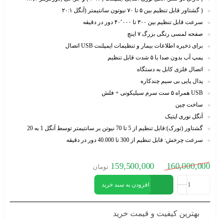
( گشتاور قابل تنظیم بین ۵ تا ٧٠ نیوتون سانتیمتر (آنگل ٢٠:١
سرعت قابل تنظیم بین ٣٠٠ تا ۴٠٬٠٠٠ دور در دقیقه
صفحه لمسی رنگی بزرگ ٧ اینچ
برای ذخیره اطلاعات بیمار و تنظیمات ایمپلنت USB اتصال
پمپ آب بدون صدا با ۵ شدت قابل تنظیم
اتصال فلزی کابل به دستگاه
پدال پایی بی سیم چندکاره
USB همراه ۵ ست سرم سیلیکونی + فلش
ساخت چین
آنگل نوری اپتیک
گشتاور (تورک)
:
قابل تنظیم از 5 تا 70 نیوتن بر سانتیمتر توسط آنگل 1 به 20
سرعت چرخش
:
قابل تنظیم از 300 تا 40.000 دور در دقیقه
159,500,000
160,000,000
تومان
افزودن به سبد خرید
بهترین کیفیت و قیمت خرید