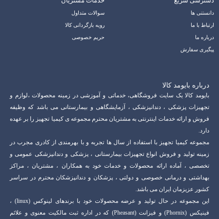
دسترسی سریع
خدمات مشتریان
دانستنی ها
سوالات متداول
ارتباط با ما
رویه بازگردانی کالا
درباره ما
حریم خصوصی
پیگیری سفارش
درباره بایومد کالا
بایومد کالا یک سایت فروشگاهی، خدماتی و آموزشی در زمینه محصولات ،لوازم و
تجهیزات پزشکی ، دندانپزشکی ، آزمایشگاهی و بیمارستانی می باشد که وظیفه
فروش و ارائه خدمات اینترنتی به مشتریان محترم مجموعه ی کیمیا تجهیز را بر عهده
دارد.
مجموعه کیمیا تجهیز با استفاده از سال ها تجربه و با بهرمندی از کادری مجرب در
زمینه تولید و فروش انواع تجهیزات بیمارستانی ، پزشکی و دندانپزشکی عمومی و
تخصصی ، آماده ارائه محصولات و خدمات خود به همکاران ، مشتریان ، مراکز
بهداشتی و درمانی خصوصی و دولتی ، پزشکان و دندانپزشکان محترم در سراسر
کشور عزیزمان ایران می باشد.
این مجموعه در حال تولید و عرضه محصولات خود با برندهای لینوکس (linux) ،
فینیکس (Phornix) و فیزانت (Pheasant) که در اداره ثبت مالکیت معنوی و علائم