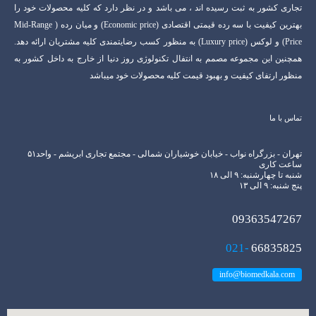
تجاری کشور به ثبت رسیده اند ، می باشد و در نظر دارد که کلیه محصولات خود را
بهترین کیفیت با سه رده قیمتی اقتصادی (Economic price) و میان رده ( Mid-Range
Price) و لوکس (Luxury price) به منظور کسب رضایتمندی کلیه مشتریان ارائه دهد.
همچنین این مجموعه مصمم به انتفال تکنولوژی روز دنیا از خارج به داخل کشور به
منظور ارتفای کیفیت و بهبود قیمت کلیه محصولات خود میباشد
تماس با ما
تهران - بزرگراه نواب - خیابان خوشیاران شمالی - مجتمع تجاری ابریشم - واحد۵۱
ساعت کاری
شنبه تا چهارشنبه: ۹ الی ۱۸
پنج شنبه: ۹ الی ۱۳
09363547267
021-
66835825
info@biomedkala.com