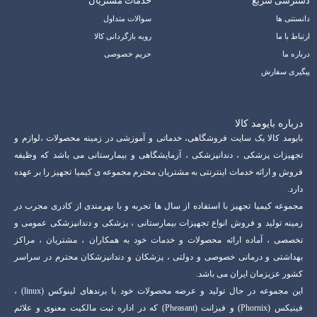
دسترسی سریع
خدمات مشتریان
دانستنی ها
سوالات متداول
ارتباط با ما
رویه بازگردانی کالا
درباره ما
حریم خصوصی
پیگیری سفارش
درباره بایومد کالا
بایومد کالا یک سایت فروشگاهی، خدماتی و آموزشی در زمینه محصولات ،لوازم و
تجهیزات پزشکی ، دندانپزشکی ، آزمایشگاهی و بیمارستانی می باشد که وظیفه
فروش و ارائه خدمات اینترنتی به مشتریان محترم مجموعه ی کیمیا تجهیز را بر عهده
دارد.
مجموعه کیمیا تجهیز با استفاده از سال ها تجربه و با بهرمندی از کادری مجرب در
زمینه تولید و فروش انواع تجهیزات بیمارستانی ، پزشکی و دندانپزشکی عمومی و
تخصصی ، آماده ارائه محصولات و خدمات خود به همکاران ، مشتریان ، مراکز
بهداشتی و درمانی خصوصی و دولتی ، پزشکان و دندانپزشکان محترم در سراسر
کشور عزیزمان ایران می باشد.
این مجموعه در حال تولید و عرضه محصولات خود با برندهای لینوکس (linux) ،
فینیکس (Phornix) و فیزانت (Pheasant) که در اداره ثبت مالکیت معنوی و علائم