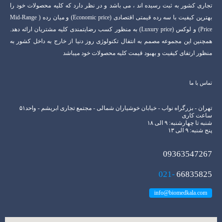
تجاری کشور به ثبت رسیده اند ، می باشد و در نظر دارد که کلیه محصولات خود را
بهترین کیفیت با سه رده قیمتی اقتصادی (Economic price) و میان رده ( Mid-Range
Price) و لوکس (Luxury price) به منظور کسب رضایتمندی کلیه مشتریان ارائه دهد.
همچنین این مجموعه مصمم به انتفال تکنولوژی روز دنیا از خارج به داخل کشور به
منظور ارتفای کیفیت و بهبود قیمت کلیه محصولات خود میباشد
تماس با ما
تهران - بزرگراه نواب - خیابان خوشیاران شمالی - مجتمع تجاری ابریشم - واحد۵۱
ساعت کاری
شنبه تا چهارشنبه: ۹ الی ۱۸
پنج شنبه: ۹ الی ۱۳
09363547267
021-
66835825
info@biomedkala.com