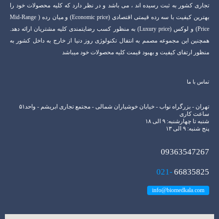
تجاری کشور به ثبت رسیده اند ، می باشد و در نظر دارد که کلیه محصولات خود را
بهترین کیفیت با سه رده قیمتی اقتصادی (Economic price) و میان رده ( Mid-Range
Price) و لوکس (Luxury price) به منظور کسب رضایتمندی کلیه مشتریان ارائه دهد.
همچنین این مجموعه مصمم به انتفال تکنولوژی روز دنیا از خارج به داخل کشور به
منظور ارتفای کیفیت و بهبود قیمت کلیه محصولات خود میباشد
تماس با ما
تهران - بزرگراه نواب - خیابان خوشیاران شمالی - مجتمع تجاری ابریشم - واحد۵۱
ساعت کاری
شنبه تا چهارشنبه: ۹ الی ۱۸
پنج شنبه: ۹ الی ۱۳
09363547267
021-
66835825
info@biomedkala.com