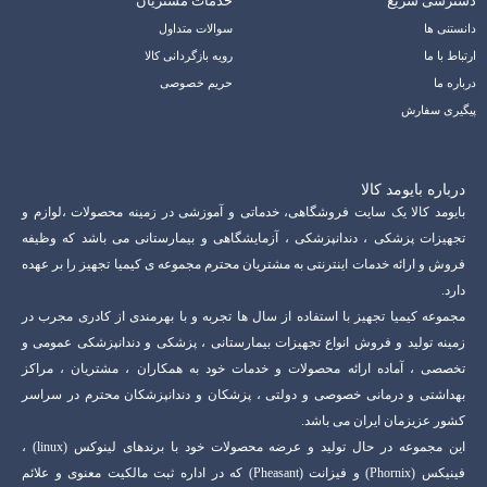
دسترسی سریع
خدمات مشتریان
دانستنی ها
سوالات متداول
ارتباط با ما
رویه بازگردانی کالا
درباره ما
حریم خصوصی
پیگیری سفارش
درباره بایومد کالا
بایومد کالا یک سایت فروشگاهی، خدماتی و آموزشی در زمینه محصولات ،لوازم و
تجهیزات پزشکی ، دندانپزشکی ، آزمایشگاهی و بیمارستانی می باشد که وظیفه
فروش و ارائه خدمات اینترنتی به مشتریان محترم مجموعه ی کیمیا تجهیز را بر عهده
دارد.
مجموعه کیمیا تجهیز با استفاده از سال ها تجربه و با بهرمندی از کادری مجرب در
زمینه تولید و فروش انواع تجهیزات بیمارستانی ، پزشکی و دندانپزشکی عمومی و
تخصصی ، آماده ارائه محصولات و خدمات خود به همکاران ، مشتریان ، مراکز
بهداشتی و درمانی خصوصی و دولتی ، پزشکان و دندانپزشکان محترم در سراسر
کشور عزیزمان ایران می باشد.
این مجموعه در حال تولید و عرضه محصولات خود با برندهای لینوکس (linux) ،
فینیکس (Phornix) و فیزانت (Pheasant) که در اداره ثبت مالکیت معنوی و علائم