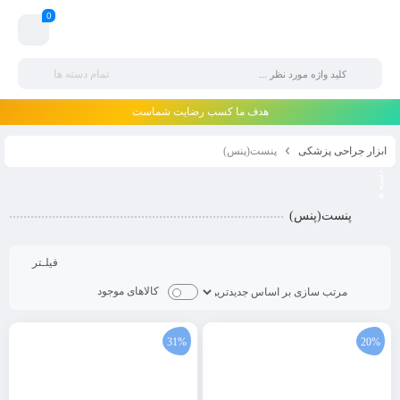
0
تمام دسته ها
هدف ما کسب رضایت شماست
ابزار جراحی پزشکی
پنست(پنس)
پنست(پنس)
فیلـتر
کالاهای موجود
31%
20%