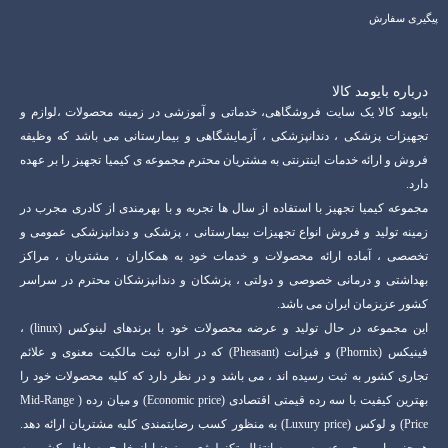
پیگیری سفارش
درباره بایومد کالا
بایومد کالا یک سایت فروشگاهی، خدماتی و آموزشی در زمینه محصولات ،لوازم و
تجهیزات پزشکی ، دندانپزشکی ، آزمایشگاهی و بیمارستانی می باشد که وظیفه
فروش و ارائه خدمات اینترنتی به مشتریان محترم مجموعه ی کیمیا تجهیز را بر عهده
دارد.
مجموعه کیمیا تجهیز با استفاده از سال ها تجربه و با بهرمندی از کادری مجرب در
زمینه تولید و فروش انواع تجهیزات بیمارستانی ، پزشکی و دندانپزشکی عمومی و
تخصصی ، آماده ارائه محصولات و خدمات خود به همکاران ، مشتریان ، مراکز
بهداشتی و درمانی خصوصی و دولتی ، پزشکان و دندانپزشکان محترم در سراسر
کشور عزیزمان ایران می باشد.
این مجموعه در حال تولید و عرضه محصولات خود با برندهای لینوکس (linux) ،
فینیکس (Phornix) و فیزانت (Pheasant) که در اداره ثبت مالکیت معنوی و علائم
تجاری کشور به ثبت رسیده اند ، می باشد و در نظر دارد که کلیه محصولات خود را
بهترین کیفیت با سه رده قیمتی اقتصادی (Economic price) و میان رده ( Mid-Range
Price) و لوکس (Luxury price) به منظور کسب رضایتمندی کلیه مشتریان ارائه دهد.
همچنین این مجموعه مصمم به انتفال تکنولوژی روز دنیا از خارج به داخل کشور به