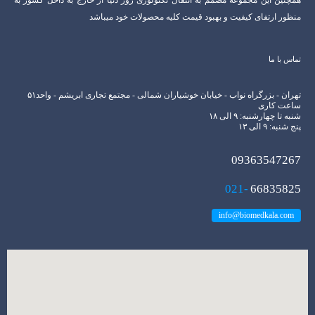
منظور ارتفای کیفیت و بهبود قیمت کلیه محصولات خود میباشد
تماس با ما
تهران - بزرگراه نواب - خیابان خوشیاران شمالی - مجتمع تجاری ابریشم - واحد۵۱
ساعت کاری
شنبه تا چهارشنبه: ۹ الی ۱۸
پنج شنبه: ۹ الی ۱۳
09363547267
021-
66835825
info@biomedkala.com