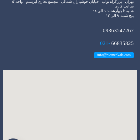
تهران - بزرگراه نواب - خیابان خوشیاران شمالی - مجتمع تجاری ابریشم - واحد۵۱
ساعت کاری
شنبه تا چهارشنبه: ۹ الی ۱۸
پنج شنبه: ۹ الی ۱۳
09363547267
021-
66835825
info@biomedkala.com