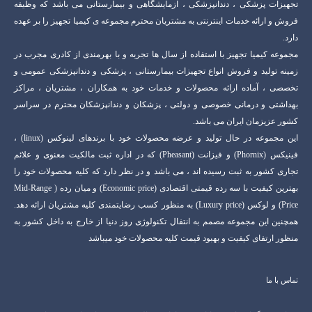
تجهیزات پزشکی ، دندانپزشکی ، آزمایشگاهی و بیمارستانی می باشد که وظیفه
فروش و ارائه خدمات اینترنتی به مشتریان محترم مجموعه ی کیمیا تجهیز را بر عهده
دارد.
مجموعه کیمیا تجهیز با استفاده از سال ها تجربه و با بهرمندی از کادری مجرب در
زمینه تولید و فروش انواع تجهیزات بیمارستانی ، پزشکی و دندانپزشکی عمومی و
تخصصی ، آماده ارائه محصولات و خدمات خود به همکاران ، مشتریان ، مراکز
بهداشتی و درمانی خصوصی و دولتی ، پزشکان و دندانپزشکان محترم در سراسر
کشور عزیزمان ایران می باشد.
این مجموعه در حال تولید و عرضه محصولات خود با برندهای لینوکس (linux) ،
فینیکس (Phornix) و فیزانت (Pheasant) که در اداره ثبت مالکیت معنوی و علائم
تجاری کشور به ثبت رسیده اند ، می باشد و در نظر دارد که کلیه محصولات خود را
بهترین کیفیت با سه رده قیمتی اقتصادی (Economic price) و میان رده ( Mid-Range
Price) و لوکس (Luxury price) به منظور کسب رضایتمندی کلیه مشتریان ارائه دهد.
همچنین این مجموعه مصمم به انتفال تکنولوژی روز دنیا از خارج به داخل کشور به
منظور ارتفای کیفیت و بهبود قیمت کلیه محصولات خود میباشد
تماس با ما