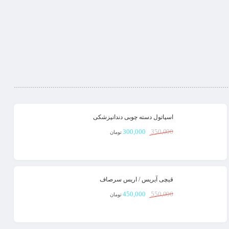
اسپاتول دسته چوبی دندانپزشکی
300,000
350,000
تومان
قیچی آیریس / اریس سرصاف
450,000
550,000
تومان