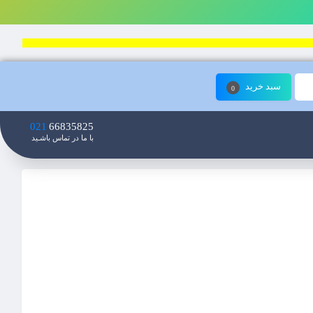
سبد خرید
0
021
66835825
با ما در تماس باشـید