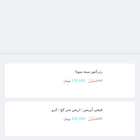
رترکتور مینه‌ سوتا
450,000
550,000
تومان
قیچی آیریس / اریس سر کج / کرو
450,000
550,000
تومان