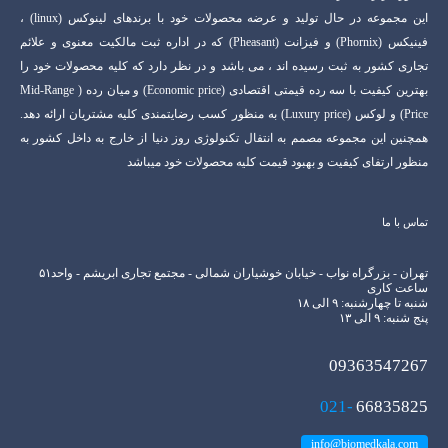
این مجموعه در حال تولید و عرضه محصولات خود با برندهای لینوکس (linux) ،
فینیکس (Phornix) و فیزانت (Pheasant) که در اداره ثبت مالکیت معنوی و علائم
تجاری کشور به ثبت رسیده اند ، می باشد و در نظر دارد که کلیه محصولات خود را
بهترین کیفیت با سه رده قیمتی اقتصادی (Economic price) و میان رده ( Mid-Range
Price) و لوکس (Luxury price) به منظور کسب رضایتمندی کلیه مشتریان ارائه دهد.
همچنین این مجموعه مصمم به انتفال تکنولوژی روز دنیا از خارج به داخل کشور به
منظور ارتفای کیفیت و بهبود قیمت کلیه محصولات خود میباشد
تماس با ما
تهران - بزرگراه نواب - خیابان خوشیاران شمالی - مجتمع تجاری ابریشم - واحد۵۱
ساعت کاری
شنبه تا چهارشنبه: ۹ الی ۱۸
پنج شنبه: ۹ الی ۱۳
09363547267
021-
66835825
info@biomedkala.com